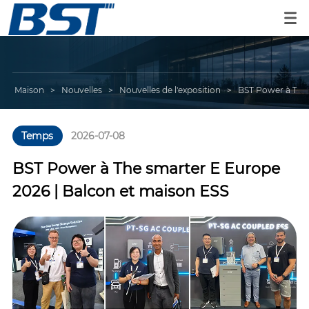
Maison
>
Nouvelles
>
Nouvelles de l'exposition
>
BST Power à The 
Temps
2026-07-08
BST Power à The smarter E Europe
2026 | Balcon et maison ESS